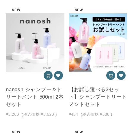
NEW
NEW
nanosh シャンプー＆ト
【お試し選べる3セッ
リートメント 500ml 2本
ト】シャンプートリート
セット
メントセット
¥3,200
(税込価格
¥3,520
)
¥454
(税込価格
¥500
)
NEW
NEW